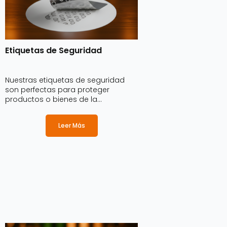
Etiquetas de Seguridad
Nuestras etiquetas de seguridad
son perfectas para proteger
productos o bienes de la
falsificación, garantizando la
seguridad o autenticidad de los
Leer Más
productos y ofrecer confianza a los
consumidores.