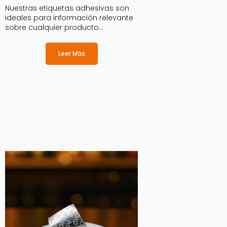
Nuestras etiquetas adhesivas son
ideales para información relevante
sobre cualquier producto
productos, además son perfectas
para mejorar la imagen y la
Leer Más
comunicación del producto de
cara al cliente.