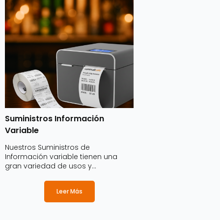
Suministros Información
Variable
Nuestros Suministros de
Información variable tienen una
gran variedad de usos y
aplicaciones en diversos sectores y
ámbitos, ya que están diseñados
Leer Más
para la identificación de productos,
servicios, marcas o empresas,
además de mostrar información