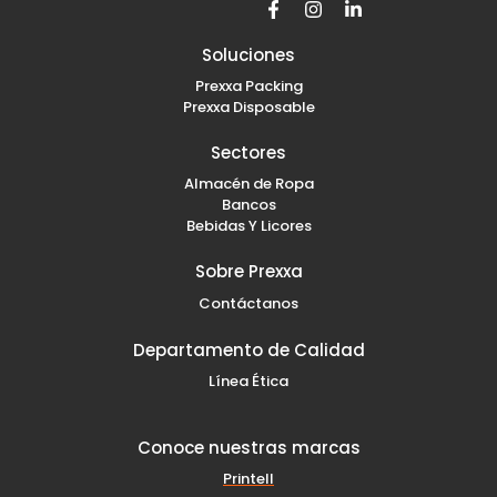
a
n
i
c
s
n
e
t
k
b
a
e
Soluciones
o
g
d
Prexxa Packing
o
r
i
k
a
n
Prexxa Disposable
-
m
-
f
i
Sectores
n
Almacén de Ropa
Bancos
Bebidas Y Licores
Sobre Prexxa
Contáctanos
Departamento de Calidad
Línea Ética
Conoce nuestras marcas
Printell