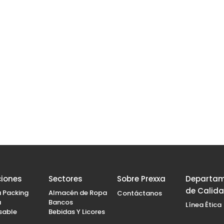
ciones
Sectores
Sobre Prexxa
Departa
de Calid
a Packing
Almacén de Ropa
Contáctanos
a
Bancos
Línea Ética
sable
Bebidas Y Licores