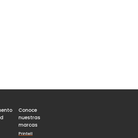
mento
Conoce
ad
nuestras
marcas
Printell