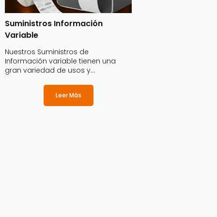
Suministros Información
Variable
Nuestros Suministros de
Información variable tienen una
gran variedad de usos y
aplicaciones en diversos sectores y
ámbitos, ya que están diseñados
Leer Más
para la identificación de productos,
servicios, marcas o empresas,
además de mostrar información
relevante sobre los productos.