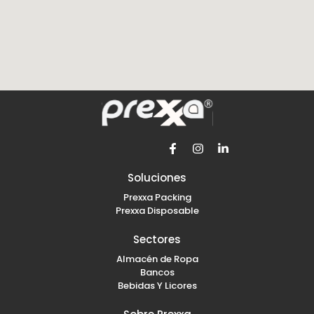
F
I
L
a
n
i
c
s
n
e
t
k
b
a
e
Soluciones
o
g
d
Prexxa Packing
o
r
i
k
a
n
Prexxa Disposable
-
m
-
f
i
Sectores
n
Almacén de Ropa
Bancos
Bebidas Y Licores