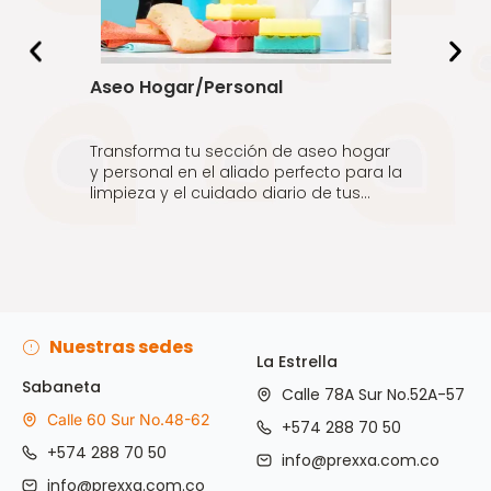
Aseo Hogar/Personal
Transforma tu sección de aseo hogar
y personal en el aliado perfecto para la
limpieza y el cuidado diario de tus
clientes, con productos prácticos,
seguros y pensados para hacer cada
rutina más fácil, rápida y agradable.
Leer Más
Nuestras sedes
La Estrella
Sabaneta
Calle 78A Sur No.52A-57
Calle 60 Sur No.48-62
+574 288 70 50
+574 288 70 50
info@prexxa.com.co
info@prexxa.com.co