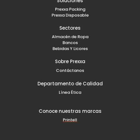
b
a
e
Soluciones
o
g
d
Prexxa Packing
o
r
i
k
a
n
Prexxa Disposable
-
m
-
f
i
Sectores
n
Almacén de Ropa
Bancos
Bebidas Y Licores
Sobre Prexxa
Contáctanos
Departamento de Calidad
Línea Ética
Conoce nuestras marcas
Printell