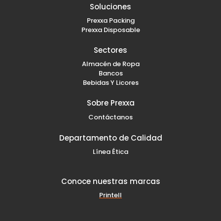
b
a
e
Soluciones
o
g
d
Prexxa Packing
o
r
i
k
a
n
Prexxa Disposable
-
m
-
f
i
Sectores
n
Almacén de Ropa
Bancos
Bebidas Y Licores
Sobre Prexxa
Contáctanos
Departamento de Calidad
Línea Ética
Conoce nuestras marcas
Printell