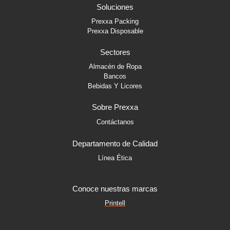
b
a
e
Soluciones
o
g
d
o
r
i
Prexxa Packing
k
a
n
Prexxa Disposable
-
m
-
f
i
Sectores
n
Almacén de Ropa
Bancos
Bebidas Y Licores
Sobre Prexxa
Contáctanos
Departamento de Calidad
Línea Ética
Conoce nuestras marcas
Printell