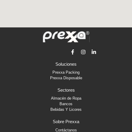
F
I
L
a
n
i
c
s
n
e
t
k
b
a
e
Soluciones
o
g
d
o
r
i
Prexxa Packing
k
a
n
Prexxa Disposable
-
m
-
f
i
Sectores
n
Almacén de Ropa
Bancos
Bebidas Y Licores
Sobre Prexxa
Contáctanos