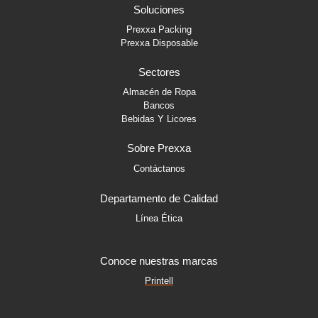
b
a
e
Soluciones
o
g
d
o
r
i
Prexxa Packing
k
a
n
Prexxa Disposable
-
m
-
f
i
Sectores
n
Almacén de Ropa
Bancos
Bebidas Y Licores
Sobre Prexxa
Contáctanos
Departamento de Calidad
Línea Ética
Conoce nuestras marcas
Printell