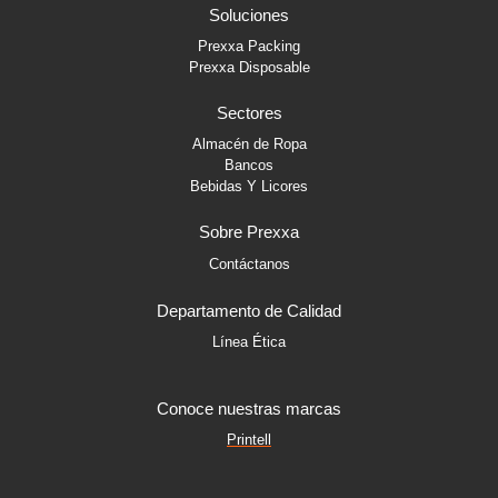
b
a
e
Soluciones
o
g
d
o
r
i
Prexxa Packing
k
a
n
Prexxa Disposable
-
m
-
f
i
Sectores
n
Almacén de Ropa
Bancos
Bebidas Y Licores
Sobre Prexxa
Contáctanos
Departamento de Calidad
Línea Ética
Conoce nuestras marcas
Printell